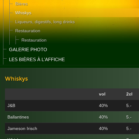
Bières
Whiskys
Liqueurs, digestifs, long drinks
Restauration
Restauration
GALERIE PHOTO
LES BIÈRES À L'AFFICHE
Whiskys
vol
2cl
J&B
40%
5.-
Ballantines
40%
5.-
Jameson Irisch
40%
5.-