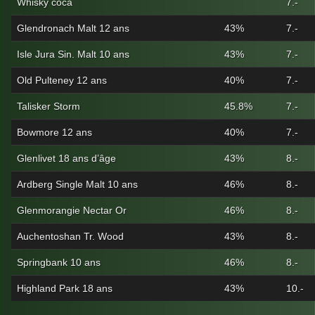
Whisky coca
7.-
Glendronach Malt 12 ans
43%
7.-
Isle Jura Sin. Malt 10 ans
43%
7.-
Old Pulteney 12 ans
40%
7.-
Talisker Storm
45.8%
7.-
Bowmore 12 ans
40%
7.-
Glenlivet 18 ans d’âge
43%
8.-
Ardberg Single Malt 10 ans
46%
8.-
Glenmorangie Nectar Or
46%
8.-
Auchentoshan Tr. Wood
43%
8.-
Springbank 10 ans
46%
8.-
Highland Park 18 ans
43%
10.-